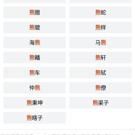
腊
蛇
熊
熊
貔
样
熊
熊
海
马
熊
熊
轓
轩
熊
熊
车
轼
熊
熊
仲
僚
熊
熊
秉坤
渠子
熊
熊
瞎子
熊