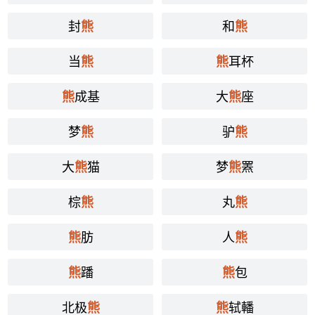
封
和
熊
熊
当
耳杯
熊
熊
成基
大
座
熊
熊
梦
驴
熊
熊
大
猫
梦
罴
熊
熊
棕
丸
熊
熊
肪
人
熊
熊
蹯
包
熊
熊
北极
轼轓
熊
熊