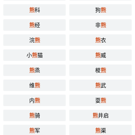
科
狗
熊
熊
经
非
熊
熊
浣
衣
熊
熊
小
猫
威
熊
熊
烝
椶
熊
熊
维
武
熊
熊
内
耍
熊
熊
骑
井启
熊
熊
军
渠
熊
熊