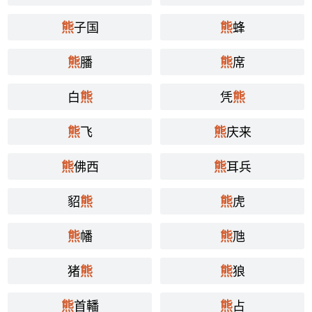
子国
蜂
熊
熊
膰
席
熊
熊
白
凭
熊
熊
飞
庆来
熊
熊
佛西
耳兵
熊
熊
貂
虎
熊
熊
幡
虺
熊
熊
猪
狼
熊
熊
首轓
占
熊
熊