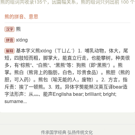
熊的组词共收录135个，因篇幅关系，熊的组词只列出前 100 个
熊的拼音、意思
熊
汉字
xióng
拼音
基本字义熊xióng（ㄒㄩㄥˊ）⒈ 哺乳动物，体大，尾
解释
短，四肢短而粗，脚掌大，能直立行走，也能攀树，种类很
多，有“棕熊”、“白熊”、“黑熊”等：狗熊（即“黑熊”）。熊
掌。熊白（熊背上的脂肪，白色，珍贵食品）。熊胆（熊的
胆，可入药）。熊包（喻无能的人，废物）。⒉ 方言，指
斥责：挨了一顿熊。⒊ 姓。异体字熋能㷱汉英互译bear造
字法形声：从灬、能声Englisha bear; brilliant; bright;
surname...
传承国学经典 弘扬传统文化