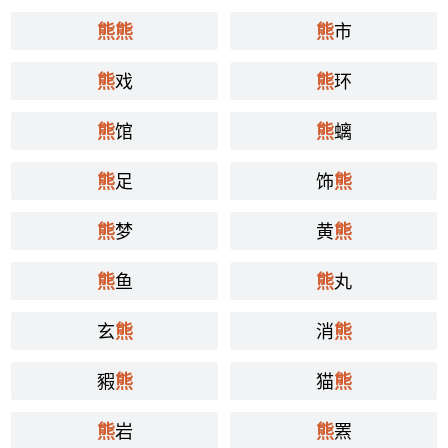
市
熊
熊
熊
戏
环
熊
熊
馆
螭
熊
熊
足
饰
熊
熊
梦
黄
熊
熊
鱼
丸
熊
熊
玄
消
熊
熊
豭
猫
熊
熊
岩
罴
熊
熊