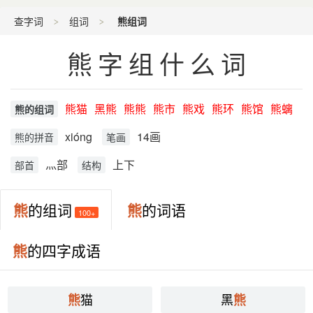
查字词
组词
熊组词
熊字组什么词
熊猫
黑熊
熊熊
熊市
熊戏
熊环
熊馆
熊螭
熊的组词
xióng
14画
熊的拼音
笔画
灬部
上下
部首
结构
熊
的组词
熊
的词语
100+
熊
的四字成语
猫
黑
熊
熊