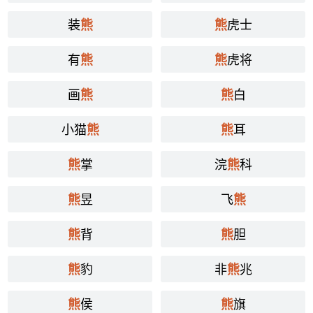
装
虎士
熊
熊
有
虎将
熊
熊
画
白
熊
熊
小猫
耳
熊
熊
掌
浣
科
熊
熊
昱
飞
熊
熊
背
胆
熊
熊
豹
非
兆
熊
熊
侯
旗
熊
熊