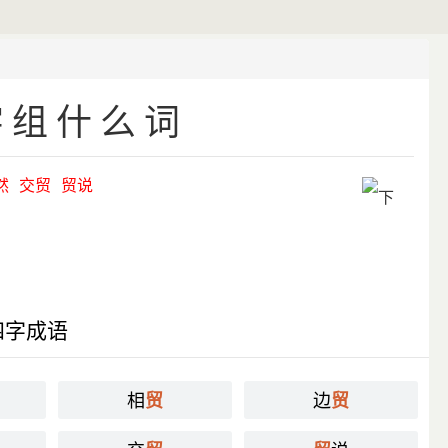
字组什么词
然
交贸
贸说
四字成语
相
边
贸
贸