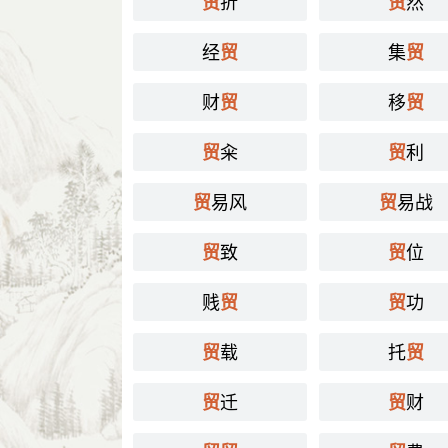
折
然
贸
贸
经
集
贸
贸
财
移
贸
贸
籴
利
贸
贸
易风
易战
贸
贸
致
位
贸
贸
贱
功
贸
贸
载
托
贸
贸
迁
财
贸
贸