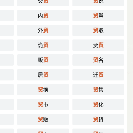
交
说
贸
贸
内
鬻
贸
贸
外
取
贸
贸
诡
贾
贸
贸
贩
名
贸
贸
居
迁
贸
贸
换
售
贸
贸
市
化
贸
贸
贩
货
贸
贸