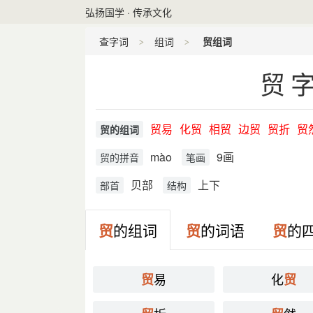
弘扬国学 · 传承文化
查字词
组词
贸组词
贸
贸易
化贸
相贸
边贸
贸折
贸
贸的组词
mào
9画
贸的拼音
笔画
贝部
上下
部首
结构
贸
的组词
贸
的词语
贸
的
易
化
贸
贸