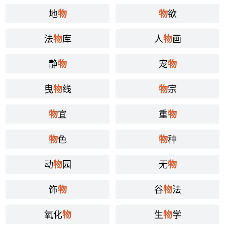
地
欲
物
物
法
库
人
画
物
物
静
宠
物
物
曳
线
宗
物
物
宜
重
物
物
色
种
物
物
动
园
无
物
物
饰
谷
法
物
物
氧化
生
学
物
物