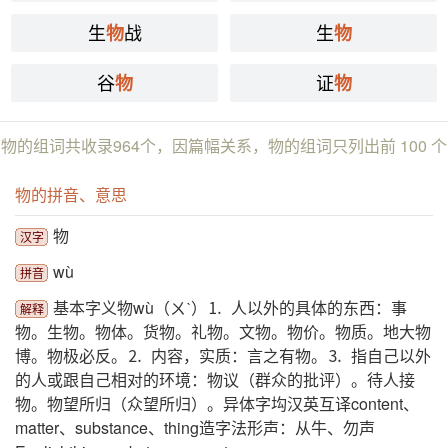
生
战
生
物
物
谷
证
物
物
物的组词共收录964个，因篇幅关系，物的组词只列出前 100 个
物的拼音、意思
物
汉字
wù
拼音
基本字义物wù（ㄨˋ）⒈ 人以外的具体的东西：事
解释
物。生物。物体。货物。礼物。文物。物价。物质。地大物
博。物极必反。⒉ 内容，实质：言之有物。⒊ 指自己以外
的人或跟自己相对的环境：物议（群众的批评）。待人接
物。物望所归（众望所归）。异体字㘬汉英互译content、
matter、substance、thing造字法形声：从牛、勿声