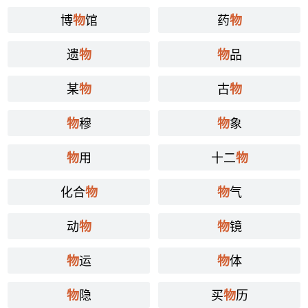
博
馆
药
物
物
遗
品
物
物
某
古
物
物
穆
象
物
物
用
十二
物
物
化合
气
物
物
动
镜
物
物
运
体
物
物
隐
买
历
物
物