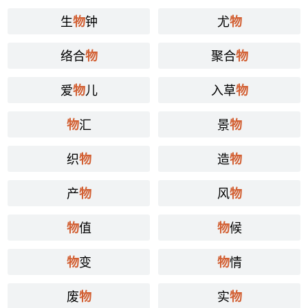
生
钟
尤
物
物
络合
聚合
物
物
爱
儿
入草
物
物
汇
景
物
物
织
造
物
物
产
风
物
物
值
候
物
物
变
情
物
物
废
实
物
物