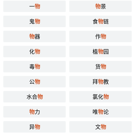
一
景
物
物
鬼
食
链
物
物
器
作
物
物
化
植
园
物
物
毒
货
物
物
公
拜
教
物
物
水合
氯化
物
物
力
唯
论
物
物
异
文
物
物