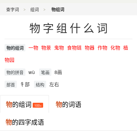
查字词
组词
物组词
物字组什么词
一物
物景
鬼物
食物链
物器
作物
化物
植
物的组词
物园
wù
8画
物的拼音
笔画
牜部
左右
部首
结构
物
的组词
物
的词语
100+
物
的四字成语