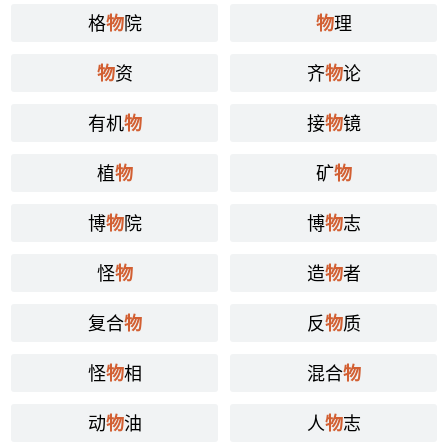
格
院
理
物
物
资
齐
论
物
物
有机
接
镜
物
物
植
矿
物
物
博
院
博
志
物
物
怪
造
者
物
物
复合
反
质
物
物
怪
相
混合
物
物
动
油
人
志
物
物