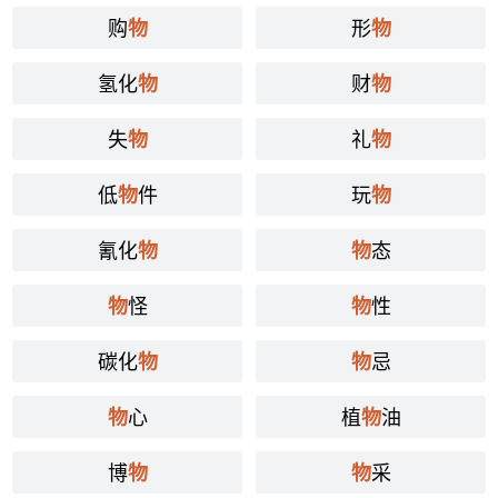
购
形
物
物
氢化
财
物
物
失
礼
物
物
低
件
玩
物
物
氰化
态
物
物
怪
性
物
物
碳化
忌
物
物
心
植
油
物
物
博
采
物
物